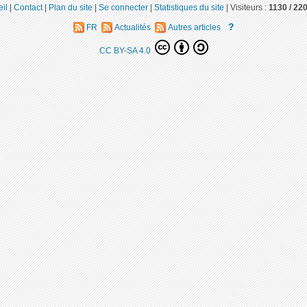
il
|
Contact
|
Plan du site
|
Se connecter
|
Statistiques du site
|
Visiteurs :
1130 /
22
?
FR
Actualités
Autres articles
CC BY-SA 4.0