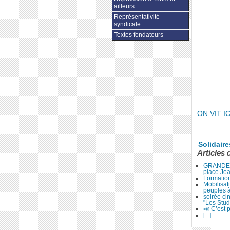
ailleurs.
Représentativité
syndicale
Textes fondateurs
ON VIT IC
Solidair
Articles 
GRANDE 
place Je
Formation
Mobilisat
peuples 
soirée ci
"Les Stud
📣 C’est p
[...]