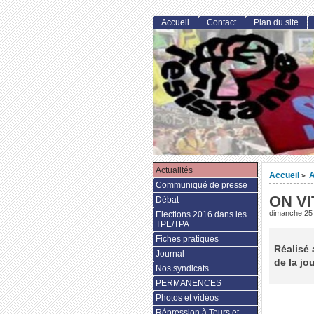
Accueil
Contact
Plan du site
Actualités
Accueil
A
>
Communiqué de presse
ON VI
Débat
dimanche 25
Elections 2016 dans les
TPE/TPA
Fiches pratiques
Réalisé 
Journal
de la jo
Nos syndicats
PERMANENCES
Photos et vidéos
Répression à Tours et