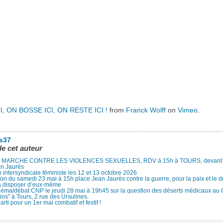
I, ON BOSSE ICI, ON RESTE ICI !
from
Franck Wolff
on
Vimeo
.
es37
de cet auteur
MARCHE CONTRE LES VIOLENCES SEXUELLES, RDV à 15h à TOURS, devant le
an Jaurès
 intersyndicale féministe les 12 et 13 octobre 2026
ion du samedi 23 mai à 15h place Jean Jaurès contre la guerre, pour la paix et le d
à disposer d’eux-même
néma/débat CNP le jeudi 28 mai à 19h45 sur la question des déserts médicaux au
ios" à Tours, 2 rue des Ursulines.
arti pour un 1er mai combatif et festif !