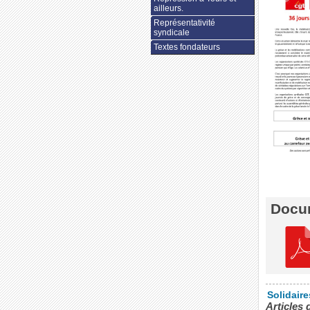
ailleurs.
Représentativité
syndicale
Textes fondateurs
Docum
Solidair
Articles 