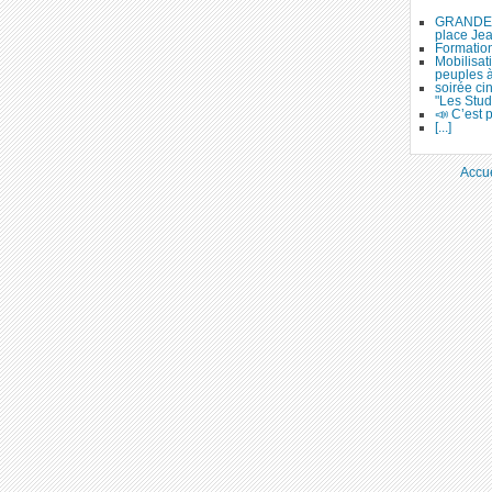
GRANDE 
place Je
Formation
Mobilisat
peuples 
soirée ci
"Les Stud
📣 C’est p
[...]
Accue