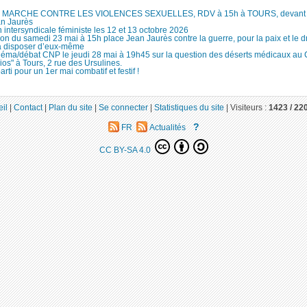
MARCHE CONTRE LES VIOLENCES SEXUELLES, RDV à 15h à TOURS, devant le
an Jaurès
 intersyndicale féministe les 12 et 13 octobre 2026
ion du samedi 23 mai à 15h place Jean Jaurès contre la guerre, pour la paix et le d
à disposer d’eux-même
néma/débat CNP le jeudi 28 mai à 19h45 sur la question des déserts médicaux au
ios" à Tours, 2 rue des Ursulines.
arti pour un 1er mai combatif et festif !
il
|
Contact
|
Plan du site
|
Se connecter
|
Statistiques du site
|
Visiteurs :
1423 /
22
?
FR
Actualités
CC BY-SA 4.0