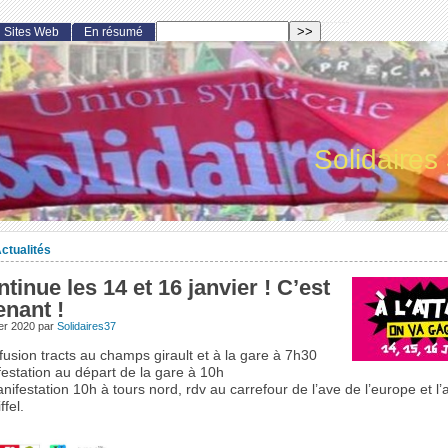
Sites Web
En résumé
Solidaires
ctualités
tinue les 14 et 16 janvier ! C’est
nant !
ier 2020
par
Solidaires37
ffusion tracts au champs girault et à la gare à 7h30
estation au départ de la gare à 10h
nifestation 10h à tours nord, rdv au carrefour de l’ave de l’europe et l’
ffel.