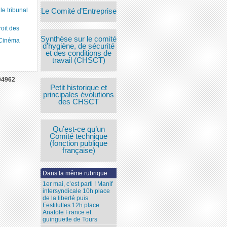
 tribunal
Le Comité d’Entreprise
roit des
Synthèse sur le comité
 Cinéma
d’hygiène, de sécurité
et des conditions de
travail (CHSCT)
04962
Petit historique et
principales évolutions
des CHSCT
Qu’est-ce qu’un
Comité technique
(fonction publique
française)
Dans la même rubrique
1er mai, c’est parti ! Manif
intersyndicale 10h place
de la liberté puis
Festiluttes 12h place
Anatole France et
guinguette de Tours