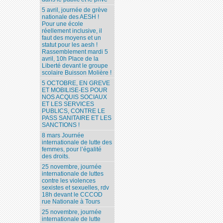
5 avril, journée de grève
nationale des AESH !
Pour une école
réellement inclusive, il
faut des moyens et un
statut pour les aesh !
Rassemblement mardi 5
avril, 10h Place de la
Liberté devant le groupe
scolaire Buisson Molière !
5 OCTOBRE, EN GREVE
ET MOBILISE-ES POUR
NOS ACQUIS SOCIAUX
ET LES SERVICES
PUBLICS, CONTRE LE
PASS SANITAIRE ET LES
SANCTIONS !
8 mars Journée
internationale de lutte des
femmes, pour l’égalité
des droits.
25 novembre, journée
internationale de luttes
contre les violences
sexistes et sexuelles, rdv
18h devant le CCCOD
rue Nationale à Tours
25 novembre, journée
internationale de lutte