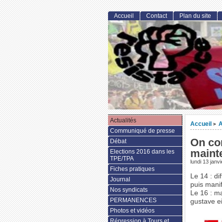
Accueil
Contact
Plan du site
Actualités
Accueil
A
>
Communiqué de presse
On con
Débat
mainte
Elections 2016 dans les
TPE/TPA
lundi 13 janv
Fiches pratiques
Le 14 : di
Journal
puis manif
Nos syndicats
Le 16 : ma
PERMANENCES
gustave ei
Photos et vidéos
Répression à Tours et