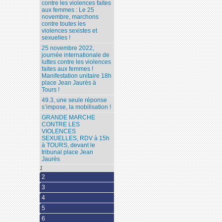
contre les violences faites
aux femmes : Le 25
novembre, marchons
contre toutes les
violences sexistes et
sexuelles !
25 novembre 2022,
journée internationale de
luttes contre les violences
faites aux femmes !
Manifestation unitaire 18h
place Jean Jaurès à
Tours !
49.3, une seule réponse
s’impose, la mobilisation !
GRANDE MARCHE
CONTRE LES
VIOLENCES
SEXUELLES, RDV à 15h
à TOURS, devant le
tribunal place Jean
Jaurès
1
2
3
4
5
6