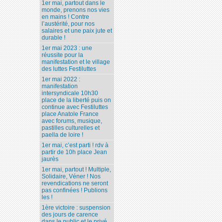
1er mai, partout dans le
monde, prenons nos vies
en mains ! Contre
l’austérité, pour nos
salaires et une paix jute et
durable !
1er mai 2023 : une
réussite pour la
manifestation et le village
des luttes Festiluttes
1er mai 2022 :
manifestation
intersyndicale 10h30
place de la liberté puis on
continue avec Festiluttes
place Anatole France
avec forums, musique,
pastilles culturelles et
paella de loire !
1er mai, c’est parti ! rdv à
partir de 10h place Jean
jaurès
1er mai, partout ! Multiple,
Solidaire, Véner ! Nos
revendications ne seront
pas confinées ! Publions
les !
1ère victoire : suspension
des jours de carence
dans le public et le privé