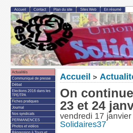
Accueil
Contact
Plan du site
Sites Web
En résumé
Actualités
Accueil
Actualit
>
Communiqué de presse
Débat
On continue,
Elections 2016 dans les
TPE/TPA
23 et 24 janv
Fiches pratiques
Journal
vendredi 17 janvie
Nos syndicats
PERMANENCES
Solidaires37
Photos et vidéos
Répression à Tours et