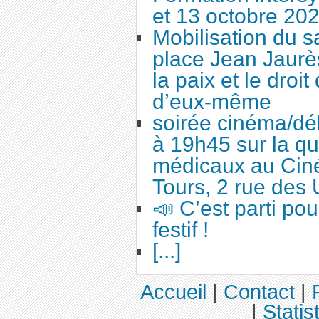
et 13 octobre 20
Mobilisation du 
place Jean Jaurès
la paix et le droi
d’eux-même
soirée cinéma/dé
à 19h45 sur la qu
médicaux au Cin
Tours, 2 rue des 
📣 C’est parti po
festif !
[...]
Accueil
|
Contact
|
|
Statis