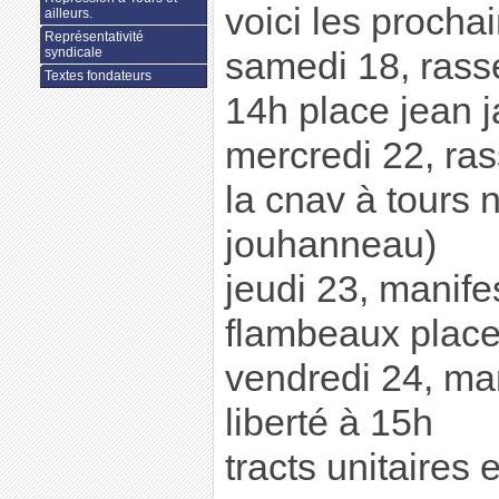
voici les prochai
ailleurs.
Représentativité
syndicale
samedi 18, rass
Textes fondateurs
14h place jean 
mercredi 22, ra
la cnav à tours 
jouhanneau)
jeudi 23, manifes
flambeaux place
vendredi 24, man
liberté à 15h
tracts unitaires 