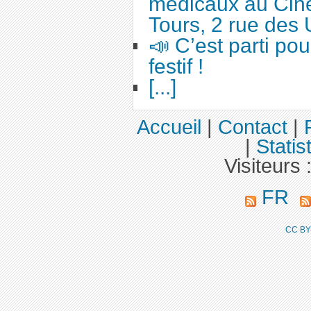
médicaux au Cin
Tours, 2 rue des 
📣 C’est parti po
festif !
[...]
Accueil
|
Contact
|
|
Statis
Visiteurs 
FR
CC BY