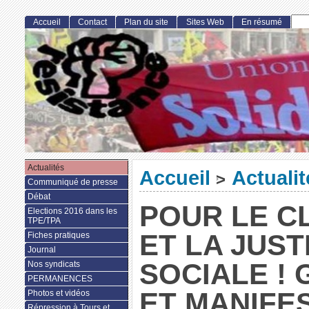
Accueil
Contact
Plan du site
Sites Web
En résumé
Actualités
Accueil
Actualit
>
Communiqué de presse
Débat
POUR LE C
Elections 2016 dans les
TPE/TPA
ET LA JUST
Fiches pratiques
Journal
SOCIALE !
Nos syndicats
PERMANENCES
ET MANIFE
Photos et vidéos
Répression à Tours et