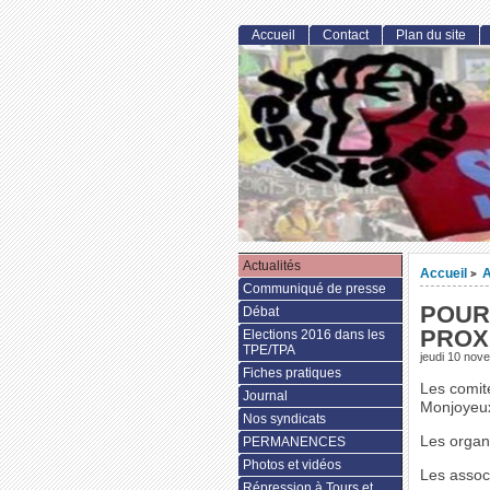
Accueil
Contact
Plan du site
Actualités
Accueil
A
>
Communiqué de presse
POUR
Débat
PROX
Elections 2016 dans les
TPE/TPA
jeudi 10 nov
Fiches pratiques
Les comit
Journal
Monjoyeux 
Nos syndicats
Les organ
PERMANENCES
Photos et vidéos
Les assoc
Répression à Tours et