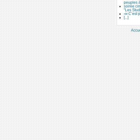
peuples 
soirée ci
"Les Stud
📣 C’est p
[...]
Accue