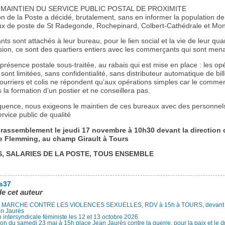
 MAINTIEN DU SERVICE PUBLIC POSTAL DE PROXIMITE
on de la Poste a décidé, brutalement, sans en informer la population d
ux de poste de St Radegonde, Rochepinard, Colbert-Cathédrale et Mon
nts sont attachés à leur bureau, pour le lien social et la vie de leur quar
ision, ce sont des quartiers entiers avec les commerçants qui sont men
présence postale sous-traitée, au rabais qui est mise en place : les op
sont limitées, sans confidentialité, sans distributeur automatique de bil
courriers et colis ne répondent qu’aux opérations simples car le comme
 la formation d’un postier et ne conseillera pas.
uence, nous exigeons le maintien de ces bureaux avec des personnels
rvice public de qualité
rassemblement le jeudi 17 novembre à 10h30 devant la direction 
e Flemming, au champ Girault à Tours
, SALARIES DE LA POSTE, TOUS ENSEMBLE
es37
de cet auteur
MARCHE CONTRE LES VIOLENCES SEXUELLES, RDV à 15h à TOURS, devant le
an Jaurès
 intersyndicale féministe les 12 et 13 octobre 2026
ion du samedi 23 mai à 15h place Jean Jaurès contre la guerre, pour la paix et le d