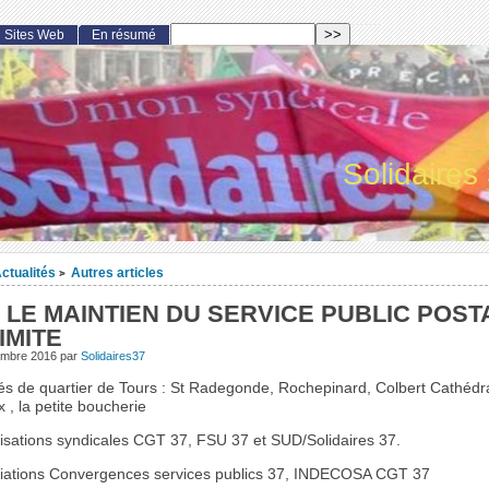
Sites Web
En résumé
Solidaires
ctualités
Autres articles
>
 LE MAINTIEN DU SERVICE PUBLIC POST
IMITE
embre 2016
par
Solidaires37
és de quartier de Tours : St Radegonde, Rochepinard, Colbert Cathédr
, la petite boucherie
isations syndicales CGT 37, FSU 37 et SUD/Solidaires 37.
iations Convergences services publics 37, INDECOSA CGT 37