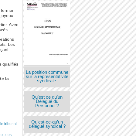
e fermer
joyeux.
tier. Avec
acés.
érations
lets. Les
rçant
 qualifiés
La position commune
sur la représentativité
de la
syndicale.
Qu’est ce qu’un
Délégué du
Personnel ?
Qu’est-ce-qu’un
 tribunal
délégué syndical ?
roit des