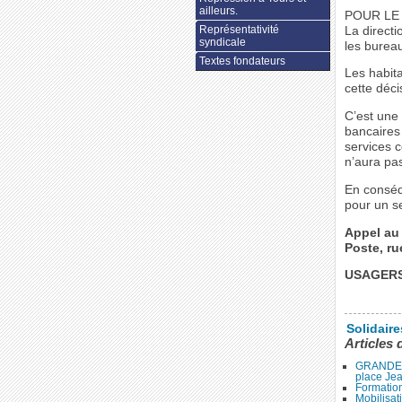
ailleurs.
POUR LE
Représentativité
La directi
syndicale
les burea
Textes fondateurs
Les habita
cette déc
C’est une 
bancaires 
services 
n’aura pas
En conséq
pour un se
Appel au 
Poste, ru
USAGERS
Solidair
Articles 
GRANDE 
place Je
Formation
Mobilisat