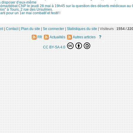
à disposer d’eux-même
néma/débat CNP le jeudi 28 mai à 19h45 sur la question des déserts médicaux au
ios" à Tours, 2 rue des Ursulines.
arti pour un 1er mai combatif et festif !
il
|
Contact
|
Plan du site
|
Se connecter
|
Statistiques du site
|
Visiteurs :
1554 /
22
?
FR
Actualités
Autres articles
CC BY-SA 4.0