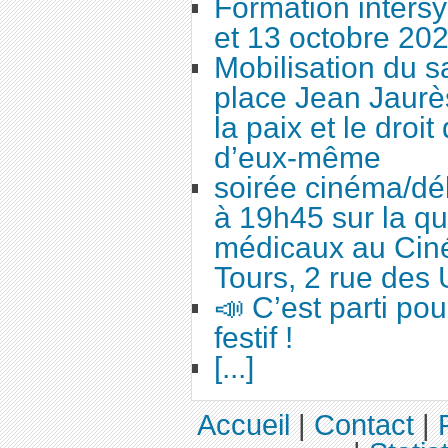
Formation intersy
et 13 octobre 20
Mobilisation du 
place Jean Jaurès
la paix et le droi
d’eux-même
soirée cinéma/dé
à 19h45 sur la qu
médicaux au Cin
Tours, 2 rue des 
📣 C’est parti po
festif !
[...]
Accueil
|
Contact
|