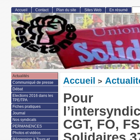
Accueil
Contact
Plan du site
Sites Web
En résumé
Actualités
Accueil
Actualit
>
Communiqué de presse
Débat
Pour
Elections 2016 dans les
TPE/TPA
l’intersyndi
Fiches pratiques
Journal
CGT, FO, FS
Nos syndicats
PERMANENCES
Solidaires 3
Photos et vidéos
Répression à Tours et