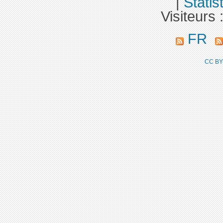
|
Statis
Visiteurs 
FR
CC BY