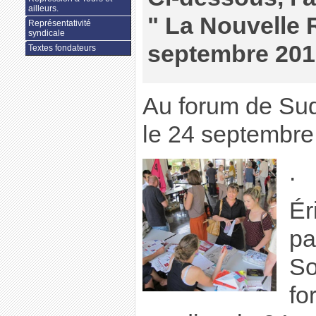
ailleurs.
" La Nouvelle 
Représentativité
syndicale
septembre 2016
Textes fondateurs
Au forum de Sud
le 24 septembre
.
Ér
pa
So
fo