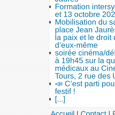
Formation intersy
et 13 octobre 20
Mobilisation du 
place Jean Jaurès
la paix et le droi
d’eux-même
soirée cinéma/dé
à 19h45 sur la qu
médicaux au Cin
Tours, 2 rue des 
📣 C’est parti po
festif !
[...]
Accueil
|
Contact
|