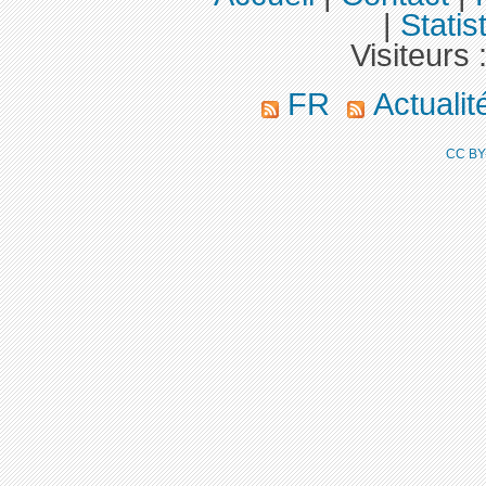
|
Statis
Visiteurs 
FR
Actuali
CC BY