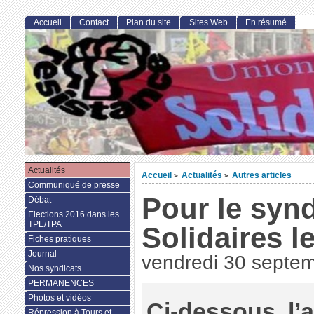
Accueil
Contact
Plan du site
Sites Web
En résumé
Actualités
Accueil
Actualités
Autres articles
>
>
Communiqué de presse
Pour le syn
Débat
Elections 2016 dans les
TPE/TPA
Solidaires l
Fiches pratiques
Journal
vendredi 30 septe
Nos syndicats
PERMANENCES
Photos et vidéos
Ci-dessous, l’a
Répression à Tours et