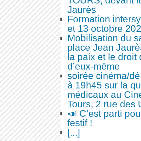
TOURS, devant le
Jaurès
Formation intersy
et 13 octobre 20
Mobilisation du 
place Jean Jaurès
la paix et le droi
d’eux-même
soirée cinéma/dé
à 19h45 sur la qu
médicaux au Cin
Tours, 2 rue des 
📣 C’est parti po
festif !
[...]