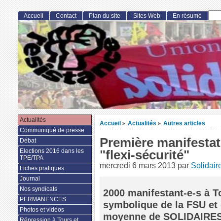
Accueil
Contact
Plan du site
Sites Web
En résumé
Actualités
Accueil
Actualités
Autres articles
>
>
Communiqué de presse
Première manifestat
Débat
Elections 2016 dans les
"flexi-sécurité"
TPE/TPA
mercredi 6 mars 2013
par
Solidair
Fiches pratiques
Journal
Nos syndicats
2000 manifestant-e-s à T
PERMANENCES
symbolique de la FSU et
Photos et vidéos
moyenne de SOLIDAIRES (
Répression à Tours et