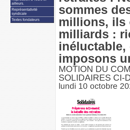
ailleurs.
sommes de
Représentativité
syndicale
millions, ils
Textes fondateurs
milliards : r
inéluctable,
imposons un
MOTION DU COM
SOLIDAIRES CI
lundi 10 octobre 2