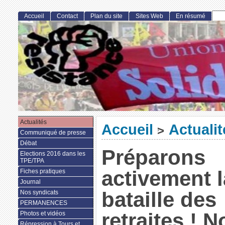
Accueil
Contact
Plan du site
Sites Web
En résumé
Actualités
Accueil
Actualit
>
Communiqué de presse
Débat
Préparons
Elections 2016 dans les
TPE/TPA
activement l
Fiches pratiques
Journal
bataille des
Nos syndicats
PERMANENCES
retraites ! 
Photos et vidéos
Répression à Tours et