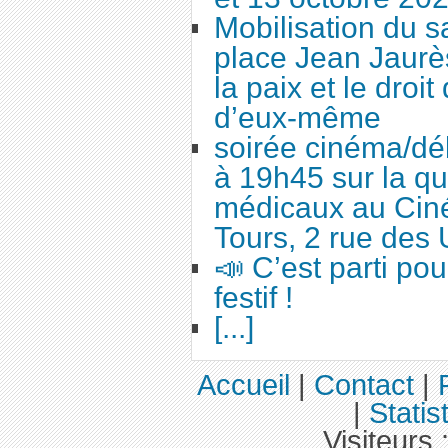
Mobilisation du 
place Jean Jaurès
la paix et le droi
d’eux-même
soirée cinéma/dé
à 19h45 sur la qu
médicaux au Cin
Tours, 2 rue des 
📣 C’est parti po
festif !
[...]
Accueil
|
Contact
|
|
Statis
Visiteurs 