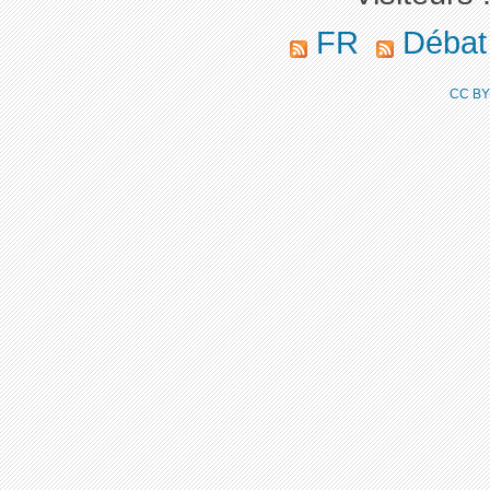
FR
Déba
CC BY