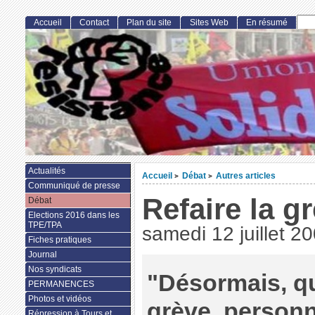
Accueil
Contact
Plan du site
Sites Web
En résumé
Actualités
Accueil
Débat
Autres articles
>
>
Communiqué de presse
Refaire la g
Débat
Elections 2016 dans les
TPE/TPA
samedi 12 juillet 2
Fiches pratiques
Journal
Nos syndicats
"Désormais, qu
PERMANENCES
Photos et vidéos
grève, personn
Répression à Tours et