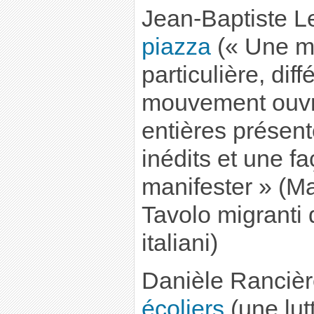
Jean-Baptiste L
piazza
(« Une ma
particulière, dif
mouvement ouvri
entières présen
inédits et une f
manifester » (Ma
Tavolo migranti 
italiani)
Danièle Rancièr
écoliers
(une lut