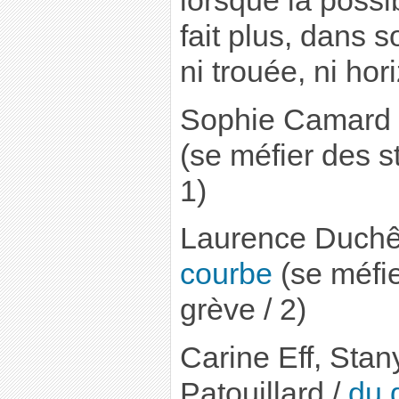
lorsque la possib
fait plus, dans 
ni trouée, ni hor
Sophie Camard 
(se méfier des s
1)
Laurence Duchê
courbe
(se méfie
grève / 2)
Carine Eff, Stany
Patouillard /
du d