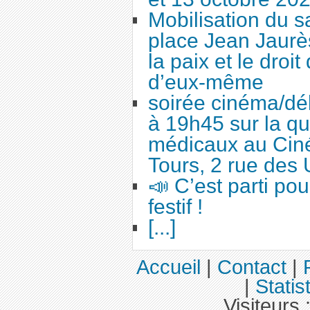
Mobilisation du 
place Jean Jaurès
la paix et le droi
d’eux-même
soirée cinéma/dé
à 19h45 sur la qu
médicaux au Cin
Tours, 2 rue des 
📣 C’est parti po
festif !
[...]
Accueil
|
Contact
|
|
Statis
Visiteurs 