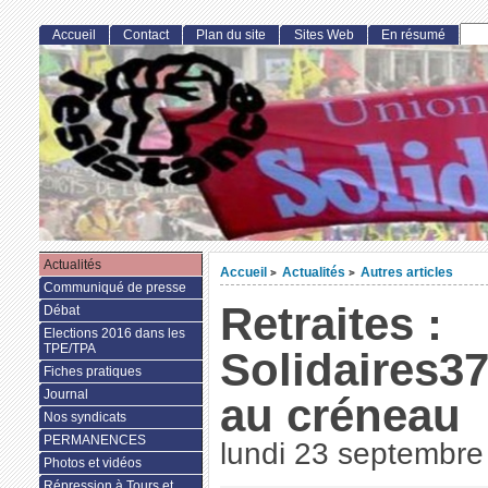
Accueil
Contact
Plan du site
Sites Web
En résumé
Actualités
Accueil
Actualités
Autres articles
>
>
Communiqué de presse
Retraites :
Débat
Elections 2016 dans les
TPE/TPA
Solidaires3
Fiches pratiques
Journal
au créneau
Nos syndicats
PERMANENCES
lundi 23 septembre
Photos et vidéos
Répression à Tours et