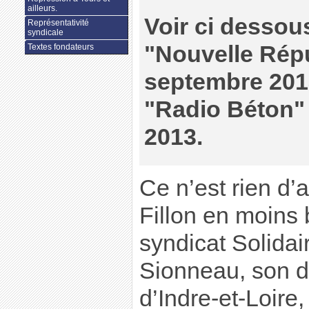
ailleurs.
Voir ci dessous,
Représentativité
syndicale
"Nouvelle Rép
Textes fondateurs
septembre 2013
"Radio Béton"
2013.
Ce n’est rien d’
Fillon en moins b
syndicat Solidair
Sionneau, son 
d’Indre-et-Loire,