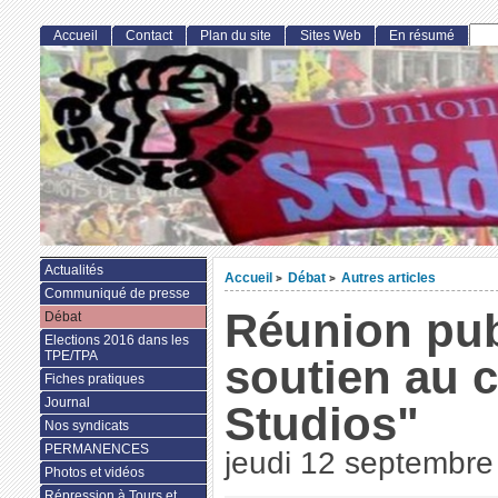
Accueil
Contact
Plan du site
Sites Web
En résumé
Actualités
Accueil
Débat
Autres articles
>
>
Communiqué de presse
Réunion pub
Débat
Elections 2016 dans les
TPE/TPA
soutien au 
Fiches pratiques
Journal
Studios"
Nos syndicats
PERMANENCES
jeudi 12 septembre
Photos et vidéos
Répression à Tours et