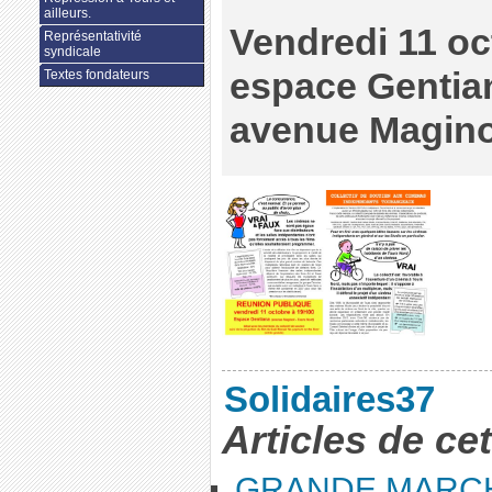
ailleurs.
Vendredi 11 oc
Représentativité
syndicale
espace Gentia
Textes fondateurs
avenue Magino
Solidaires37
Articles de ce
GRANDE MARC