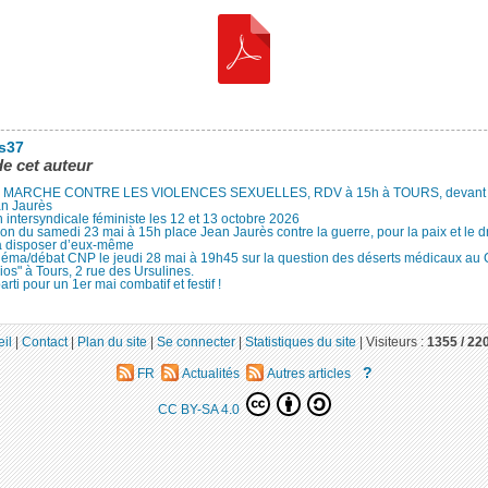
es37
de cet auteur
MARCHE CONTRE LES VIOLENCES SEXUELLES, RDV à 15h à TOURS, devant le
an Jaurès
 intersyndicale féministe les 12 et 13 octobre 2026
ion du samedi 23 mai à 15h place Jean Jaurès contre la guerre, pour la paix et le d
à disposer d’eux-même
néma/débat CNP le jeudi 28 mai à 19h45 sur la question des déserts médicaux au
ios" à Tours, 2 rue des Ursulines.
arti pour un 1er mai combatif et festif !
il
|
Contact
|
Plan du site
|
Se connecter
|
Statistiques du site
|
Visiteurs :
1355 /
22
?
FR
Actualités
Autres articles
CC BY-SA 4.0