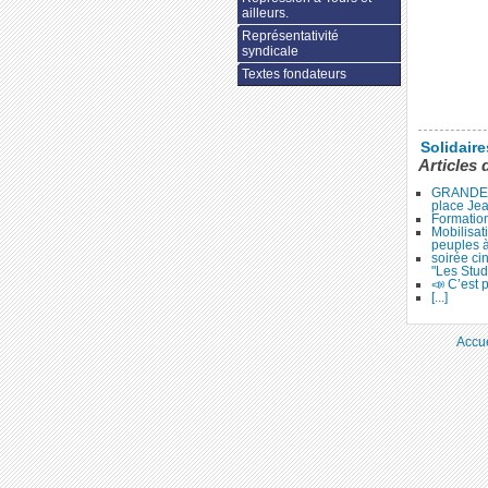
ailleurs.
Représentativité
syndicale
Textes fondateurs
Solidair
Articles 
GRANDE 
place Je
Formation
Mobilisat
peuples 
soirée ci
"Les Stud
📣 C’est p
[...]
Accue