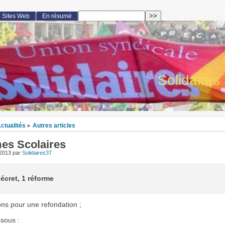
Sites Web
En résumé
Solidaires
ctualités
Autres articles
>
es Scolaires
 2013
par
Solidaires37
décret, 1 réforme
ons pour une refondation ;
ssous :