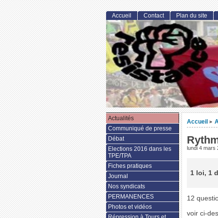
Accueil
Contact
Plan du site
Actualités
Accueil
A
>
Communiqué de presse
Rythm
Débat
lundi 4 mars
Elections 2016 dans les
TPE/TPA
Fiches pratiques
1 loi, 1 
Journal
Nos syndicats
PERMANENCES
12 questi
Photos et vidéos
voir ci-de
Répression à Tours et