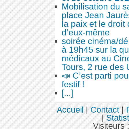
Mobilisation du 
place Jean Jaurès
la paix et le droi
d’eux-même
soirée cinéma/dé
à 19h45 sur la qu
médicaux au Cin
Tours, 2 rue des 
📣 C’est parti po
festif !
[...]
Accueil
|
Contact
|
|
Statis
Visiteurs 