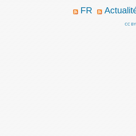
FR
Actuali
CC BY