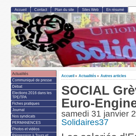
Accueil
Contact
Plan du site
Sites Web
En résumé
Actualités
Accueil
Actualités
Autres articles
>
>
Communiqué de presse
SOCIAL Grè
Débat
Elections 2016 dans les
TPE/TPA
Euro-Engine
Fiches pratiques
Journal
samedi 31 janvier 
Nos syndicats
Solidaires37
PERMANENCES
Photos et vidéos
Répression à Tours et