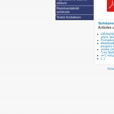
ailleurs.
Représentativité
syndicale
Textes fondateurs
Solidair
Articles 
GRANDE 
place Je
Formation
Mobilisat
peuples 
soirée ci
"Les Stud
📣 C’est p
[...]
Accu