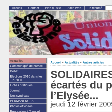
Accueil
Contact
Plan du site
Sites Web
En résumé
Actualités
Accueil
Actualités
Autres articles
>
>
Communiqué de presse
SOLIDAIRES
Débat
Elections 2016 dans les
TPE/TPA
écartés du p
Fiches pratiques
Journal
l’Elysée...
Nos syndicats
PERMANENCES
jeudi 12 février 200
Photos et vidéos
Répression à Tours et