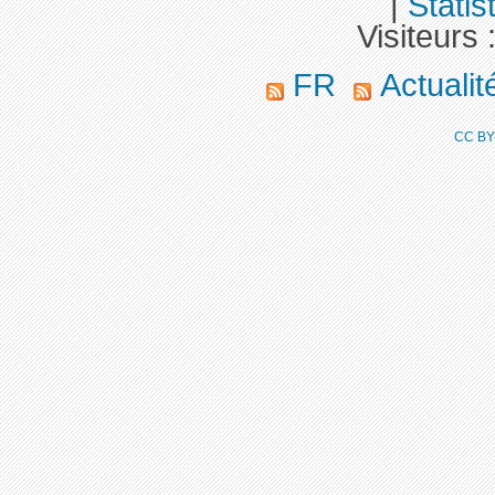
|
Statis
Visiteurs 
FR
Actuali
CC BY