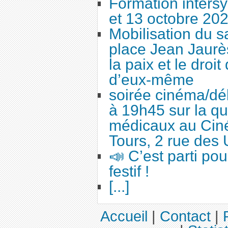
Formation intersy
et 13 octobre 20
Mobilisation du 
place Jean Jaurès
la paix et le droi
d’eux-même
soirée cinéma/dé
à 19h45 sur la qu
médicaux au Cin
Tours, 2 rue des 
📣 C’est parti po
festif !
[...]
Accueil
|
Contact
|