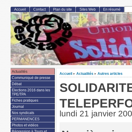
Accueil
Contact
Plan du site
Sites Web
En résumé
Actualités
Accueil
Actualités
Autres articles
>
>
Communiqué de presse
SOLIDARIT
Débat
Elections 2016 dans les
TPE/TPA
TELEPERF
Fiches pratiques
Journal
lundi 21 janvier 20
Nos syndicats
PERMANENCES
Photos et vidéos
Répression à Tours et