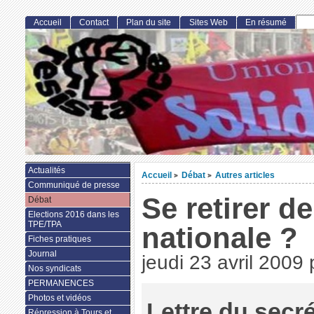
Accueil
Contact
Plan du site
Sites Web
En résumé
Actualités
Accueil
Débat
Autres articles
>
>
Communiqué de presse
Se retirer de
Débat
Elections 2016 dans les
TPE/TPA
nationale ?
Fiches pratiques
Journal
jeudi 23 avril 2009
Nos syndicats
PERMANENCES
Photos et vidéos
Lettre du secré
Répression à Tours et