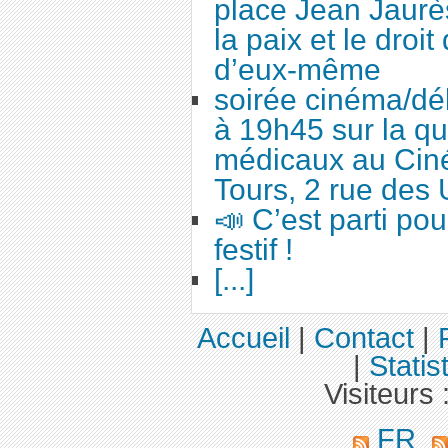
place Jean Jaurès
la paix et le droi
d’eux-même
soirée cinéma/dé
à 19h45 sur la qu
médicaux au Cin
Tours, 2 rue des 
📣 C’est parti po
festif !
[...]
Accueil
|
Contact
|
|
Statis
Visiteurs 
FR