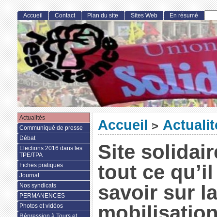
Accueil
Contact
Plan du site
Sites Web
En résumé
Actualités
Accueil
Actualit
>
Communiqué de presse
Débat
Site solidai
Elections 2016 dans les
TPE/TPA
tout ce qu’il
Fiches pratiques
Journal
savoir sur l
Nos syndicats
PERMANENCES
mobilisation
Photos et vidéos
Répression à Tours et