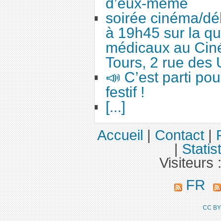
d’eux-même
soirée cinéma/dé
à 19h45 sur la qu
médicaux au Cin
Tours, 2 rue des 
📣 C’est parti po
festif !
[...]
Accueil
|
Contact
|
|
Statis
Visiteurs 
FR
CC BY