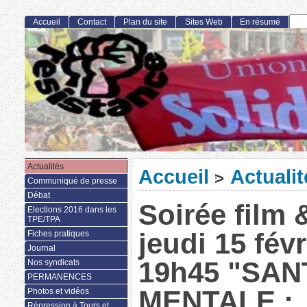
Accueil
Contact
Plan du site
Sites Web
En résumé
Actualités
Accueil
Actualit
>
Communiqué de presse
Débat
Soirée film 
Elections 2016 dans les
TPE/TPA
jeudi 15 févr
Fiches pratiques
Journal
19h45 "SAN
Nos syndicats
PERMANENCES
MENTALE :
Photos et vidéos
Répression à Tours et