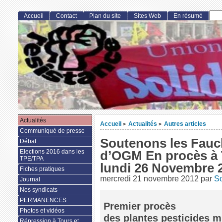
Accueil
Contact
Plan du site
Sites Web
En résumé
Actualités
Accueil
Actualités
Autres articles
>
>
Communiqué de presse
Soutenons les Fauc
Débat
Elections 2016 dans les
d’OGM En procès à 
TPE/TPA
lundi 26 Novembre 
Fiches pratiques
mercredi 21 novembre 2012
par
So
Journal
Nos syndicats
PERMANENCES
Premier procès
Photos et vidéos
des plantes pesticides 
Répression à Tours et