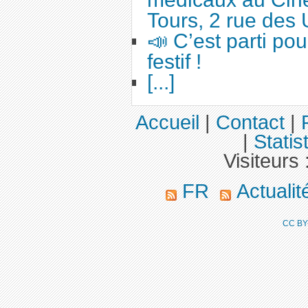
Tours, 2 rue des 
📣 C’est parti po
festif !
[...]
Accueil
|
Contact
|
|
Statis
Visiteurs 
FR
Actuali
CC BY