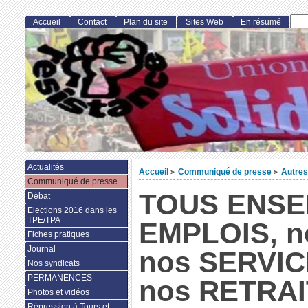
Accueil
Contact
Plan du site
Sites Web
En résumé
Actualités
Accueil
Communiqué de presse
Autres
>
>
Communiqué de presse
TOUS ENSE
Débat
Elections 2016 dans les
TPE/TPA
EMPLOIS, n
Fiches pratiques
Journal
nos SERVIC
Nos syndicats
PERMANENCES
nos RETRA
Photos et vidéos
Répression à Tours et