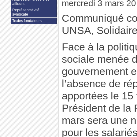
mercredi 3 mars 2
ailleurs.
Représentativité
syndicale
Communiqué c
Textes fondateurs
UNSA, Solidair
Face à la polit
sociale menée d
gouvernement et
l’absence de ré
apportées le 15 f
Président de la 
mars sera une no
pour les salari