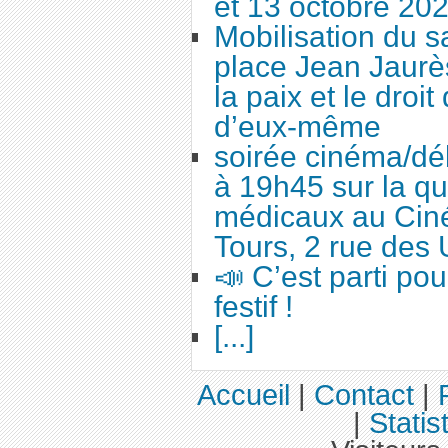
et 13 octobre 20
Mobilisation du 
place Jean Jaurès
la paix et le droi
d’eux-même
soirée cinéma/dé
à 19h45 sur la qu
médicaux au Cin
Tours, 2 rue des 
📣 C’est parti po
festif !
[...]
Accueil
|
Contact
|
|
Statis