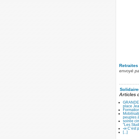
Retraite
envoyé p
Solidair
Articles 
GRANDE 
place Je
Formation
Mobilisat
peuples 
soirée ci
"Les Stud
📣 C’est p
[...]