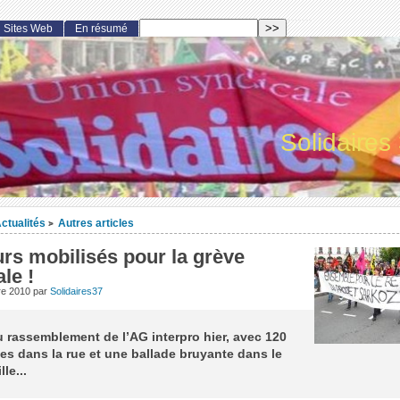
Sites Web
En résumé
Solidaires
ctualités
Autres articles
>
rs mobilisés pour la grève
le !
re 2010
par
Solidaires37
rassemblement de l’AG interpro hier, avec 120
s dans la rue et une ballade bruyante dans le
lle...