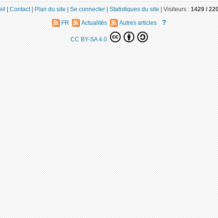
il
|
Contact
|
Plan du site
|
Se connecter
|
Statistiques du site
|
Visiteurs :
1429 /
22
?
FR
Actualités
Autres articles
CC BY-SA 4.0