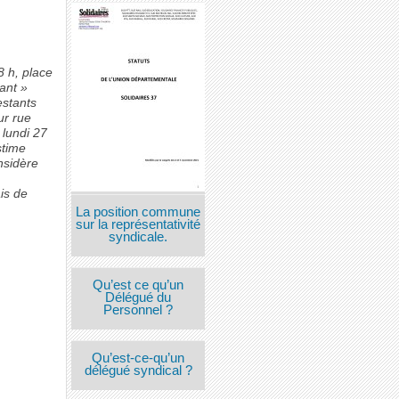
8 h, place
ant »
estants
ur rue
 lundi 27
stime
nsidère
ais de
La position commune
sur la représentativité
syndicale.
Qu’est ce qu’un
Délégué du
Personnel ?
Qu’est-ce-qu’un
délégué syndical ?