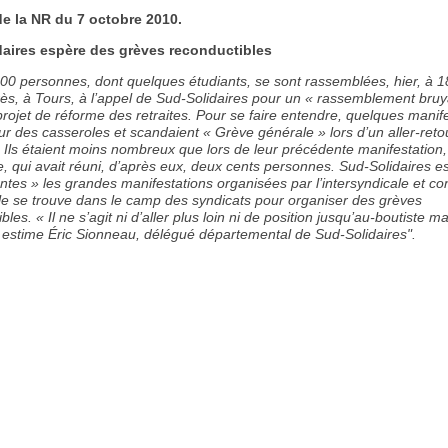
 de la NR du 7 octobre 2010.
daires espère des grèves reconductibles
100 personnes, dont quelques étudiants, se sont rassemblées, hier, à 1
ès, à Tours, à l’appel de Sud-Solidaires pour un « rassemblement bruy
projet de réforme des retraites. Pour se faire entendre, quelques manif
ur des casseroles et scandaient « Grève générale » lors d’un aller-reto
 Ils étaient moins nombreux que lors de leur précédente manifestation,
, qui avait réuni, d’après eux, deux cents personnes. Sud-Solidaires e
antes » les grandes manifestations organisées par l’intersyndicale et co
lle se trouve dans le camp des syndicats pour organiser des grèves
bles. « Il ne s’agit ni d’aller plus loin ni de position jusqu’au-boutiste m
, estime Éric Sionneau, délégué départemental de Sud-Solidaires".