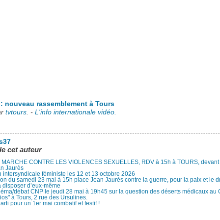
s : nouveau rassemblement à Tours
ar
tvtours
. -
L'info internationale vidéo.
es37
de cet auteur
MARCHE CONTRE LES VIOLENCES SEXUELLES, RDV à 15h à TOURS, devant le
an Jaurès
 intersyndicale féministe les 12 et 13 octobre 2026
ion du samedi 23 mai à 15h place Jean Jaurès contre la guerre, pour la paix et le d
à disposer d’eux-même
néma/débat CNP le jeudi 28 mai à 19h45 sur la question des déserts médicaux au
ios" à Tours, 2 rue des Ursulines.
arti pour un 1er mai combatif et festif !