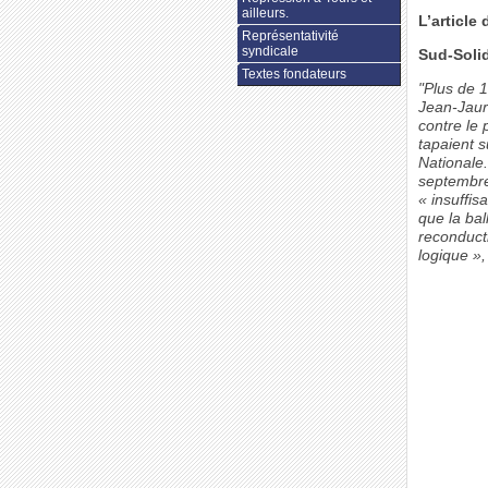
ailleurs.
L’article
Représentativité
syndicale
Sud-Soli
Textes fondateurs
"Plus de 
Jean-Jaur
contre le 
tapaient s
Nationale.
septembre
« insuffis
que la ba
reconducti
logique »