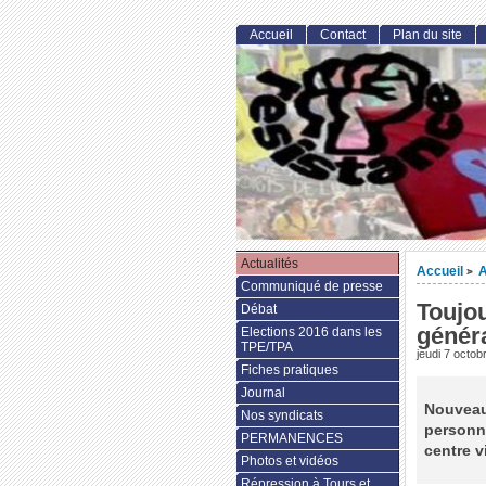
Accueil
Contact
Plan du site
Actualités
Accueil
A
>
Communiqué de presse
Toujou
Débat
généra
Elections 2016 dans les
TPE/TPA
jeudi 7 octob
Fiches pratiques
Journal
Nouveau 
Nos syndicats
personne
PERMANENCES
centre vi
Photos et vidéos
Répression à Tours et