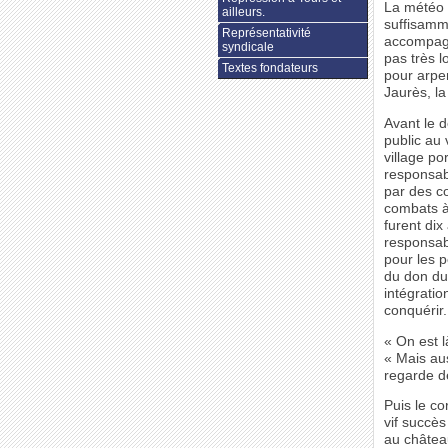
La météo ét
ailleurs.
suffisamm
Représentativité
accompagn
syndicale
pas très l
Textes fondateurs
pour arpen
Jaurès, l
Avant le d
public au 
village po
responsab
par des c
combats à 
furent dix
responsabl
pour les p
du don du
intégratio
conquérir.
« On est 
« Mais aus
regarde d
Puis le c
vif succès
au château