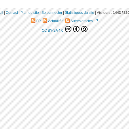
il
|
Contact
|
Plan du site
|
Se connecter
|
Statistiques du site
|
Visiteurs :
1443 /
22
?
FR
Actualités
Autres articles
CC BY-SA 4.0