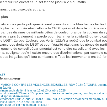
cert sur l’île Aucart et un set techno jusqu’à 2 h du matin.
nnes, gays, bisexuels et trans.
 plus
ats et des partis politiques étaient présents sur la Marche des fiertés
a plus remarquée était celle de la CFDT, qui avait dans le cortège un 
 par des dizaines de militants vêtus de couleur orange, la couleur du sy
ires a pris également la parole pour réaffirmer la solidarité du syndicat
e LGBT. Europe Écologie Les Verts (EELV) a répété que le combat pou
ance des droits de LGBT et pour l’égalité était dans les gènes du parti
 gauche du conseil départemental est venu dire sa solidarité avec les
ts, soulignant qu’« il existe encore des discriminations, par exemple s
t des inégalités qu’il faut combattre. » Tous les intervenants ont été fo
.
es37
de cet auteur
MARCHE CONTRE LES VIOLENCES SEXUELLES, RDV à 15h à TOURS, devant le
an Jaurès
 intersyndicale féministe les 12 et 13 octobre 2026
ion du samedi 23 mai à 15h place Jean Jaurès contre la guerre, pour la paix et le d
à disposer d’eux-même
néma/débat CNP le jeudi 28 mai à 19h45 sur la question des déserts médicaux au
ios" à Tours, 2 rue des Ursulines.
arti pour un 1er mai combatif et festif !