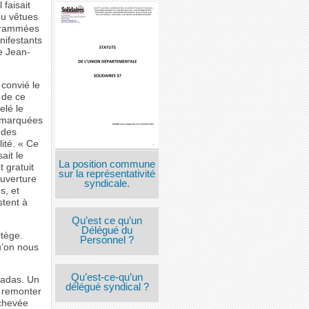
 faisait
eu vêtues
ogrammées
nifestants
ce Jean-
 convié le
 de ce
elé le
é marquées
 des
ité. « Ce
ait le
La position commune
 gratuit
sur la représentativité
ouverture
syndicale.
s, et
stent à
Qu’est ce qu’un
Délégué du
rtège.
Personnel ?
u’on nous
Qu’est-ce-qu’un
cadas. Un
délégué syndical ?
e remonter
achevée