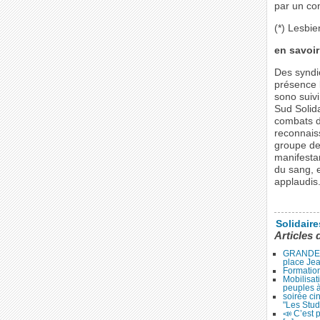
par un con
(*) Lesbie
en savoir
Des syndic
présence l
sono suivi
Sud Solida
combats d
reconnaiss
groupe de
manifestan
du sang, e
applaudis
Solidair
Articles 
GRANDE 
place Je
Formation
Mobilisat
peuples 
soirée ci
"Les Stud
📣 C’est p