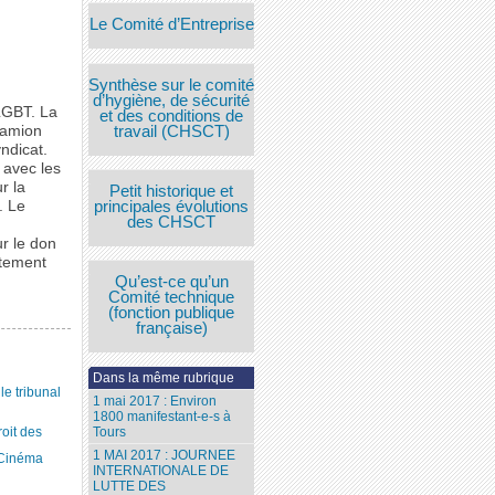
Le Comité d’Entreprise
Synthèse sur le comité
d’hygiène, de sécurité
 LGBT. La
et des conditions de
camion
travail (CHSCT)
ndicat.
 avec les
r la
Petit historique et
. Le
principales évolutions
des CHSCT
ur le don
rtement
Qu’est-ce qu’un
Comité technique
(fonction publique
française)
Dans la même rubrique
 tribunal
1 mai 2017 : Environ
1800 manifestant-e-s à
Tours
roit des
1 MAI 2017 : JOURNEE
 Cinéma
INTERNATIONALE DE
LUTTE DES