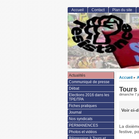
Accueil
Contact
Plan du site
Actualités
Accueil
A
>
Communiqué de presse
Tours 
Débat
dimanche 7 j
Elections 2016 dans les
TPE/TPA
Fiches pratiques
Voir ci-
Journal
Nos syndicats
PERMANENCES
La dixièm
festive, p
Photos et vidéos
Répression à Tours et