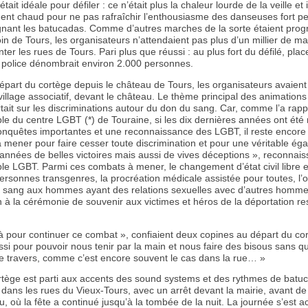
ait idéale pour défiler : ce n’était plus la chaleur lourde de la veille et il
ent chaud pour ne pas rafraîchir l’enthousiasme des danseuses fort p
ant les batucadas. Comme d’autres marches de la sorte étaient pr
oin de Tours, les organisateurs n’attendaient pas plus d’un millier de ma
ter les rues de Tours. Pari plus que réussi : au plus fort du défilé, pla
a police dénombrait environ 2.000 personnes.
épart du cortège depuis le château de Tours, les organisateurs avaient
village associatif, devant le château. Le thème principal des animations
rtait sur les discriminations autour du don du sang. Car, comme l’a rapp
le du centre LGBT (*) de Touraine, si les dix dernières années ont ét
onquêtes importantes et une reconnaissance des LGBT, il reste encore
mener pour faire cesser toute discrimination et pour une véritable égal
 années de belles victoires mais aussi de vives déceptions », reconnaiss
e LGBT. Parmi ces combats à mener, le changement d’état civil libre et
ersonnes transgenres, la procréation médicale assistée pour toutes, l’
 sang aux hommes ayant des relations sexuelles avec d’autres homme
n à la cérémonie de souvenir aux victimes et héros de la déportation re
là pour continuer ce combat », confiaient deux copines au départ du co
si pour pouvoir nous tenir par la main et nous faire des bisous sans q
e travers, comme c’est encore souvent le cas dans la rue… »
ortège est parti aux accents des sound systems et des rythmes de batu
 dans les rues du Vieux-Tours, avec un arrêt devant la mairie, avant d
, où la fête a continué jusqu’à la tombée de la nuit. La journée s’est 