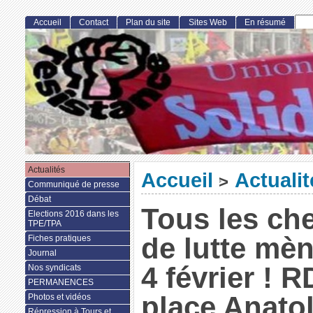
Accueil
Contact
Plan du site
Sites Web
En résumé
Actualités
Accueil
Actualit
>
Communiqué de presse
Débat
Tous les ch
Elections 2016 dans les
TPE/TPA
de lutte mè
Fiches pratiques
Journal
4 février ! 
Nos syndicats
PERMANENCES
place Anato
Photos et vidéos
Répression à Tours et