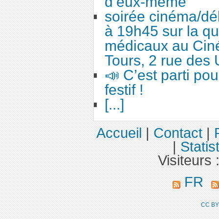
d’eux-même
soirée cinéma/dé
à 19h45 sur la qu
médicaux au Cin
Tours, 2 rue des 
📣 C’est parti po
festif !
[...]
Accueil
|
Contact
|
|
Statis
Visiteurs 
FR
CC BY