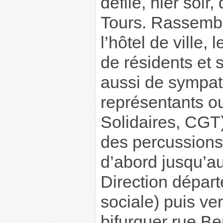
défilé, hier soir
Tours. Rassembl
l’hôtel de ville, 
de résidents et 
aussi de sympat
représentants o
Solidaires, CGT)
des percussions
d’abord jusqu’au
Direction départ
sociale) puis ve
bifurquer rue Be