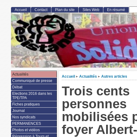
Accueil
Contact
Plan du site
Sites Web
En résumé
Actualités
Accueil
Actualités
Autres articles
>
>
Communiqué de presse
Trois cents
Débat
Elections 2016 dans les
TPE/TPA
personnes
Fiches pratiques
Journal
mobilisées 
Nos syndicats
PERMANENCES
foyer Albert
Photos et vidéos
Répression à Tours et