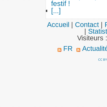
festif !
[...]
Accueil
|
Contact
|
|
Statis
Visiteurs 
FR
Actuali
CC BY