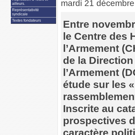
mardi 21 décembre
ailleurs.
Représentativité
syndicale
Textes fondateurs
Entre novembre
le Centre des 
l’Armement (CH
de la Directio
l’Armement (DG
étude sur les 
rassemblement
Inscrite au ca
prospectives d
caractère politi