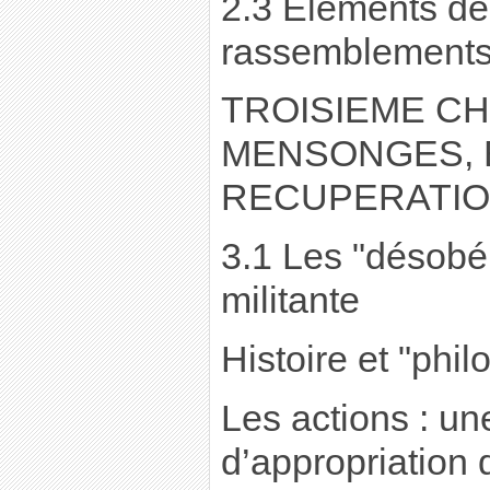
2.3 Elements de 
rassemblements 
TROISIEME CH
MENSONGES, 
RECUPERATI
3.1 Les "désobéi
militante
Histoire et "phil
Les actions : un
d’appropriation 