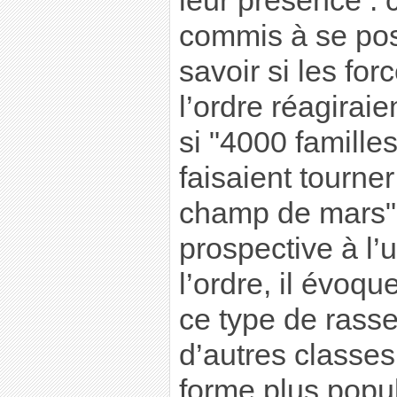
leur présence : 
commis à se pos
savoir si les fo
l’ordre réagirai
si "4000 famill
faisaient tourne
champ de mars"
prospective à l’
l’ordre, il évoque
ce type de rass
d’autres classe
forme plus popul