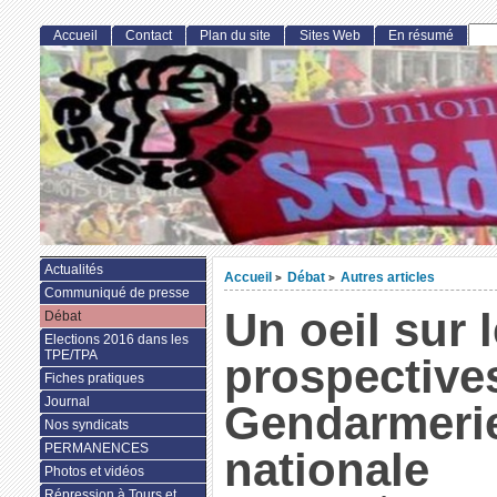
Accueil
Contact
Plan du site
Sites Web
En résumé
Actualités
Accueil
Débat
Autres articles
>
>
Communiqué de presse
Un oeil sur 
Débat
Elections 2016 dans les
TPE/TPA
prospectives
Fiches pratiques
Journal
Gendarmeri
Nos syndicats
PERMANENCES
nationale
Photos et vidéos
Répression à Tours et