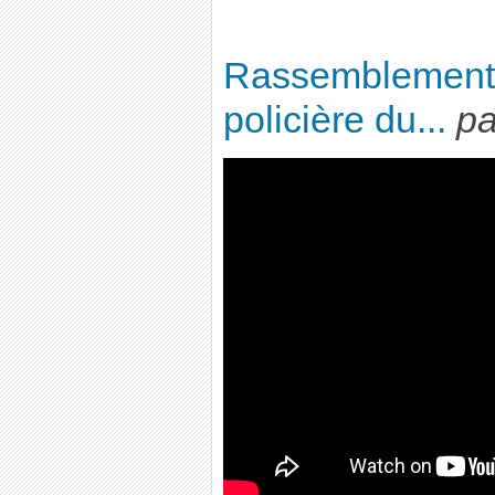
Rassemblement c
policière du...
p