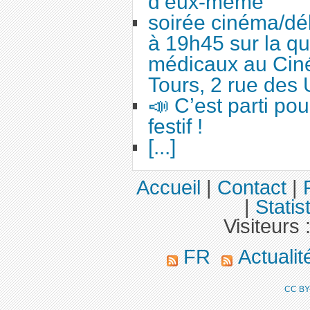
d’eux-même
soirée cinéma/dé
à 19h45 sur la qu
médicaux au Cin
Tours, 2 rue des 
📣 C’est parti po
festif !
[...]
Accueil
|
Contact
|
|
Statis
Visiteurs 
FR
Actuali
CC BY