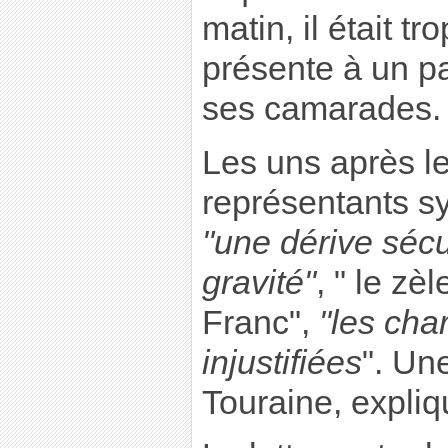
matin, il était tr
présente à un pa
ses camarades.
Les uns après le
représentants s
"une dérive sécu
gravité"
, " le zè
Franc",
"les cha
injustifiées
". Une
Touraine, expliqu