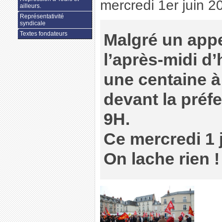
mercredi 1er juin 2
ailleurs.
Représentativité
syndicale
Textes fondateurs
Malgré un app
l’après-midi d’
une centaine à
devant la préfe
9H.
Ce mercredi 1 j
On lache rien !