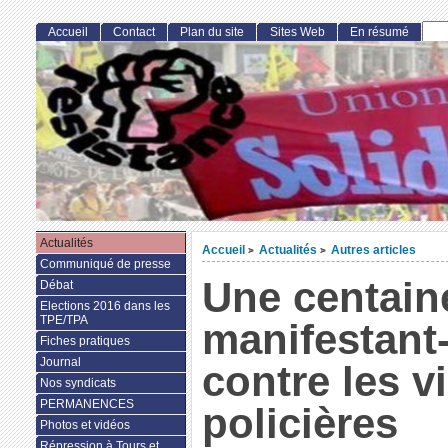
Accueil
Contact
Plan du site
Sites Web
En résumé
Actualités
Accueil
Actualités
Autres articles
>
>
Communiqué de presse
Une centain
Débat
Elections 2016 dans les
TPE/TPA
manifestant
Fiches pratiques
Journal
contre les v
Nos syndicats
PERMANENCES
policières
Photos et vidéos
Répression à Tours et