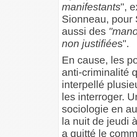
manifestants
", 
Sionneau, pour
aussi des
"manœ
non justifiée
s".
En cause, les po
anti-criminalité 
interpellé plusi
les interroger. 
sociologie en aur
la nuit de jeudi
a quitté le comm