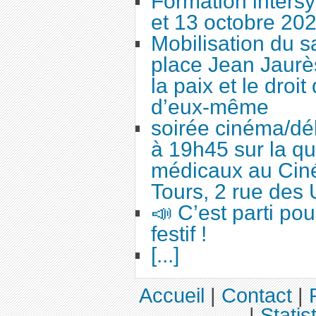
Formation intersy
et 13 octobre 20
Mobilisation du 
place Jean Jaurès
la paix et le droi
d’eux-même
soirée cinéma/dé
à 19h45 sur la qu
médicaux au Cin
Tours, 2 rue des 
📣 C’est parti po
festif !
[...]
Accueil
|
Contact
|
|
Statis