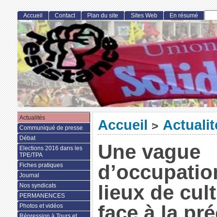
Accueil
Contact
Plan du site
Sites Web
En résumé
Actualités
Accueil
Actualit
>
Communiqué de presse
Débat
Une vague
Elections 2016 dans les
TPE/TPA
d’occupatio
Fiches pratiques
Journal
lieux de cul
Nos syndicats
PERMANENCES
face à la pré
Photos et vidéos
Répression à Tours et