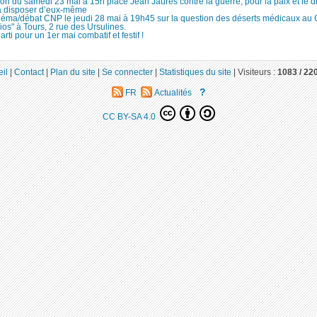
ion du samedi 23 mai à 15h place Jean Jaurès contre la guerre, pour la paix et le d
à disposer d’eux-même
néma/débat CNP le jeudi 28 mai à 19h45 sur la question des déserts médicaux au
ios" à Tours, 2 rue des Ursulines.
arti pour un 1er mai combatif et festif !
il
|
Contact
|
Plan du site
|
Se connecter
|
Statistiques du site
|
Visiteurs :
1083 /
22
?
FR
Actualités
CC BY-SA 4.0