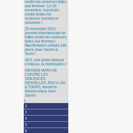
contre les violences faites
aux femmes : Le 25
novembre, marchons
contre toutes les
violences sexistes et
sexuelles !
25 novembre 2022,
journée internationale de
luttes contre les violences
faites aux femmes !
Manifestation unitaire 18h
place Jean Jaurès à
Tours !
49.3, une seule réponse
s’impose, la mobilisation !
GRANDE MARCHE
CONTRE LES
VIOLENCES
SEXUELLES, RDV à 15h
à TOURS, devant le
tribunal place Jean
Jaurès
1
2
3
4
5
6