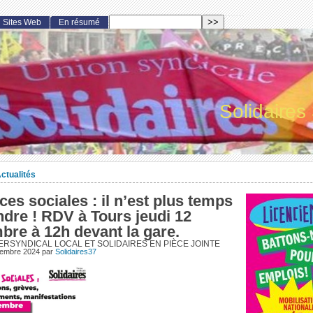
Sites Web
En résumé
Solidaires
ctualités
es sociales : il n’est plus temps
ndre ! RDV à Tours jeudi 12
bre à 12h devant la gare.
ERSYNDICAL LOCAL ET SOLIDAIRES EN PIÈCE JOINTE
cembre 2024
par
Solidaires37