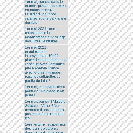
1er mai, partout dans le
monde, prenons nos vies
en mains ! Contre
l’austérité, pour nos
salaires et une paix jute et
durable !
1er mai 2023 : une
réussite pour la
manifestation et le village
des luttes Festiluttes
1er mai 2022 :
manifestation
intersyndicale 10h30
place de la liberté puis on
continue avec Festiluttes
place Anatole France
avec forums, musique,
pastilles culturelles et
paella de loire !
1er mai, c’est parti ! rdv à
partir de 10h place Jean
jaurès
1er mai, partout ! Multiple,
Solidaire, Véner ! Nos
revendications ne seront
pas confinées ! Publions
les !
1ère victoire : suspension
des jours de carence
dans le public et le privé