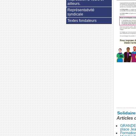
ailleurs.
Représentativité
syndicale
Textes fondateurs
Solidair
Articles 
GRANDE 
place Je
Formation