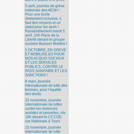
5 avril, journée de grève
nationale des AESH !
Pour une école
réellement inclusive, il
faut des moyens et un
statut pour les aesh !
Rassemblement mardi 5
avril, 10h Place de la
Liberté devant le groupe
scolaire Buisson Molière !
5 OCTOBRE, EN GREVE
ET MOBILISE-ES POUR
NOS ACQUIS SOCIAUX
ET LES SERVICES
PUBLICS, CONTRE LE
PASS SANITAIRE ET LES
SANCTIONS !
8 mars Journée
internationale de lutte des
femmes, pour l’égalité
des droits.
25 novembre, journée
internationale de luttes
contre les violences
sexistes et sexuelles, rdv
18h devant le CCCOD
rue Nationale à Tours
25 novembre, journée
internationale de lutte