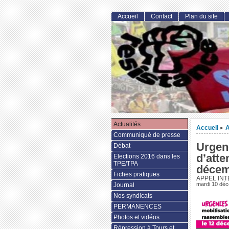
Accueil
Contact
Plan du site
Actualités
Accueil
A
>
Communiqué de presse
Urgenc
Débat
d’atte
Elections 2016 dans les
TPE/TPA
décem
Fiches pratiques
APPEL INT
mardi 10 dé
Journal
Nos syndicats
PERMANENCES
Photos et vidéos
Répression à Tours et