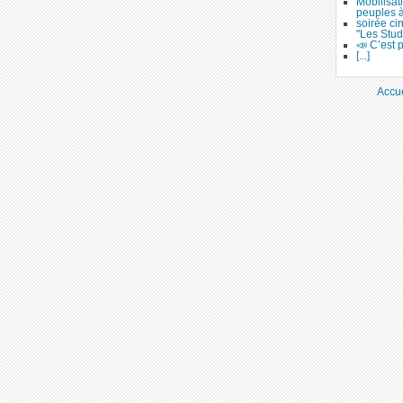
Mobilisat
peuples 
soirée ci
"Les Stud
📣 C’est p
[...]
Accue