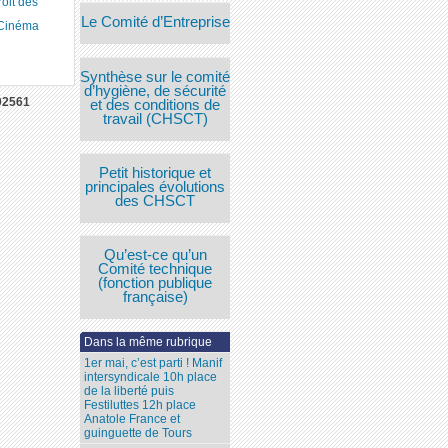
roit des
Le Comité d’Entreprise
 Cinéma
Synthèse sur le comité
d’hygiène, de sécurité
02561
et des conditions de
travail (CHSCT)
Petit historique et
principales évolutions
des CHSCT
Qu’est-ce qu’un
Comité technique
(fonction publique
française)
Dans la même rubrique
1er mai, c’est parti ! Manif
intersyndicale 10h place
de la liberté puis
Festiluttes 12h place
Anatole France et
guinguette de Tours