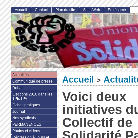
Accueil
Contact
Plan du site
Sites Web
En résumé
Actualités
Accueil
Actualit
>
Communiqué de presse
Débat
Voici deux
Elections 2016 dans les
TPE/TPA
initiatives d
Fiches pratiques
Journal
Collectif de
Nos syndicats
PERMANENCES
Solidarité P
Photos et vidéos
Répression à Tours et