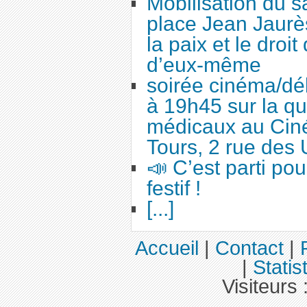
Mobilisation du 
place Jean Jaurès
la paix et le droi
d’eux-même
soirée cinéma/dé
à 19h45 sur la qu
médicaux au Cin
Tours, 2 rue des 
📣 C’est parti po
festif !
[...]
Accueil
|
Contact
|
|
Statis
Visiteurs 