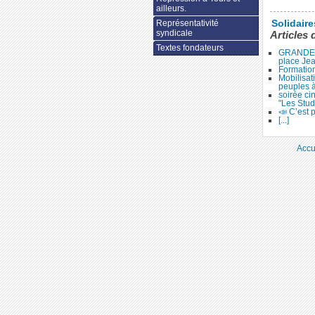
ailleurs.
Solidair
Représentativité
syndicale
Articles 
Textes fondateurs
GRANDE 
place Je
Formation
Mobilisat
peuples 
soirée ci
"Les Stud
📣 C’est p
[...]
Accu