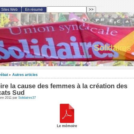
Sites Web
En résumé
Solidaires
ébat
Autres articles
>
re la cause des femmes à la création des
cats Sud
bre 2011
par
Solidaires37
Le mémoire