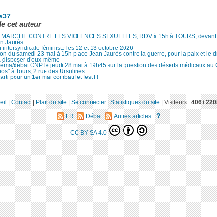
es37
de cet auteur
MARCHE CONTRE LES VIOLENCES SEXUELLES, RDV à 15h à TOURS, devant le
an Jaurès
 intersyndicale féministe les 12 et 13 octobre 2026
ion du samedi 23 mai à 15h place Jean Jaurès contre la guerre, pour la paix et le d
à disposer d’eux-même
néma/débat CNP le jeudi 28 mai à 19h45 sur la question des déserts médicaux au
ios" à Tours, 2 rue des Ursulines.
arti pour un 1er mai combatif et festif !
eil
|
Contact
|
Plan du site
|
Se connecter
|
Statistiques du site
|
Visiteurs :
406 /
220
?
FR
Débat
Autres articles
CC BY-SA 4.0