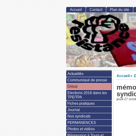
Accueil
Contact
Plan du site
Actualités
Accueil
D
>
Communiqué de presse
mémoi
Débat
syndi
Elections 2016 dans les
TPE/TPA
jeudi 27 octo
Fiches pratiques
Journal
Nos syndicats
PERMANENCES
Photos et vidéos
Répression à Tours et