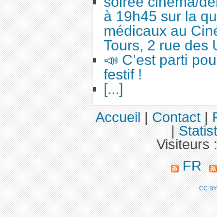
soirée cinéma/dé
à 19h45 sur la qu
médicaux au Cin
Tours, 2 rue des 
📣 C’est parti po
festif !
[...]
Accueil
|
Contact
|
|
Statis
Visiteurs 
FR
CC BY