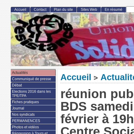
Accueil
Contact
Plan du site
Sites Web
En résumé
Actualités
Accueil
Actualit
>
Communiqué de presse
Débat
réunion pub
Elections 2016 dans les
TPE/TPA
BDS samedi
Fiches pratiques
Journal
février à 19
Nos syndicats
PERMANENCES
Centre Soci
Photos et vidéos
Répression à Tours et