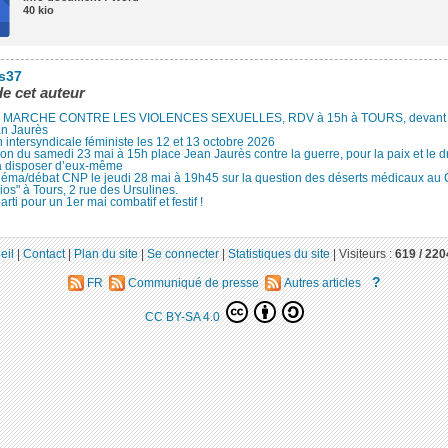
40 kio
es37
de cet auteur
MARCHE CONTRE LES VIOLENCES SEXUELLES, RDV à 15h à TOURS, devant le
an Jaurès
 intersyndicale féministe les 12 et 13 octobre 2026
ion du samedi 23 mai à 15h place Jean Jaurès contre la guerre, pour la paix et le d
à disposer d’eux-même
néma/débat CNP le jeudi 28 mai à 19h45 sur la question des déserts médicaux au
ios" à Tours, 2 rue des Ursulines.
arti pour un 1er mai combatif et festif !
eil
|
Contact
|
Plan du site
|
Se connecter
|
Statistiques du site
|
Visiteurs :
619 /
220
?
FR
Communiqué de presse
Autres articles
CC BY-SA 4.0