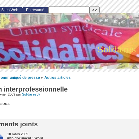
Sites Web
En résumé
Solidaires
ommuniqué de presse
Autres articles
>
 interprofessionnelle
vrier 2009
par
Solidaires37
ssous
ents joints
10 mars 2009
info document : Word