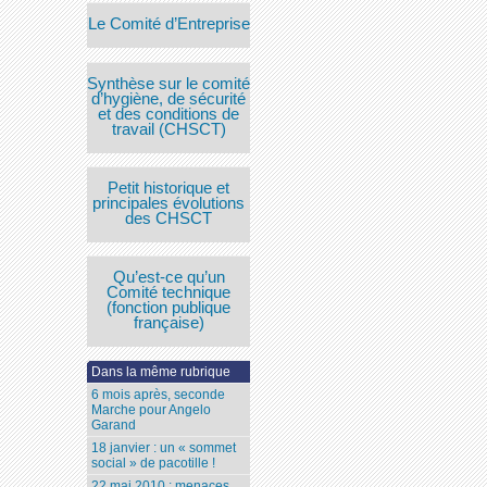
Le Comité d’Entreprise
Synthèse sur le comité
d’hygiène, de sécurité
et des conditions de
travail (CHSCT)
Petit historique et
principales évolutions
des CHSCT
Qu’est-ce qu’un
Comité technique
(fonction publique
française)
Dans la même rubrique
6 mois après, seconde
Marche pour Angelo
Garand
18 janvier : un « sommet
social » de pacotille !
22 mai 2010 : menaces