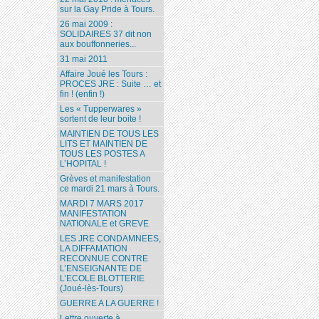
sur la Gay Pride à Tours.
26 mai 2009 :
SOLIDAIRES 37 dit non
aux bouffonneries...
31 mai 2011
Affaire Joué les Tours :
PROCES JRE : Suite … et
fin ! (enfin !)
Les « Tupperwares »
sortent de leur boite !
MAINTIEN DE TOUS LES
LITS ET MAINTIEN DE
TOUS LES POSTES A
L’HOPITAL !
Grèves et manifestation
ce mardi 21 mars à Tours.
MARDI 7 MARS 2017
MANIFESTATION
NATIONALE et GREVE
LES JRE CONDAMNEES,
LA DIFFAMATION
RECONNUE CONTRE
L’ENSEIGNANTE DE
L’ECOLE BLOTTERIE
(Joué-lès-Tours)
GUERRE A LA GUERRE !
Lettre ouverte à