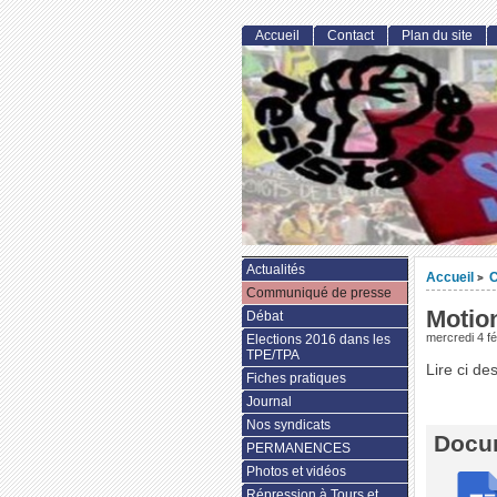
Accueil
Contact
Plan du site
Actualités
Accueil
C
>
Communiqué de presse
Motion
Débat
mercredi 4 fé
Elections 2016 dans les
TPE/TPA
Lire ci de
Fiches pratiques
Journal
Nos syndicats
Docum
PERMANENCES
Photos et vidéos
Répression à Tours et