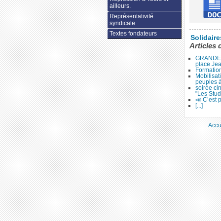
ailleurs.
Représentativité
syndicale
Textes fondateurs
Solidair
Articles 
GRANDE 
place Je
Formation
Mobilisat
peuples 
soirée ci
"Les Stud
📣 C’est p
[...]
Accu