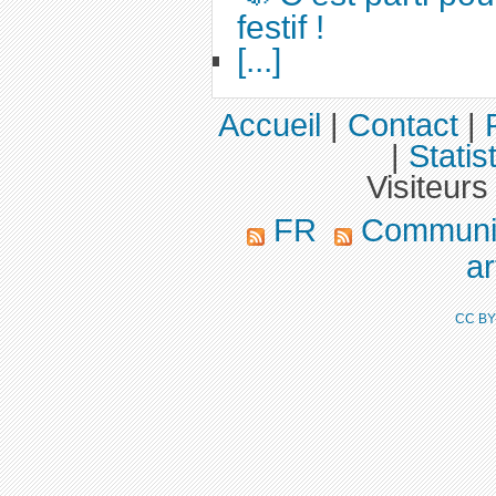
festif !
[...]
Accueil
|
Contact
|
|
Statis
Visiteurs
FR
Communiq
ar
CC BY