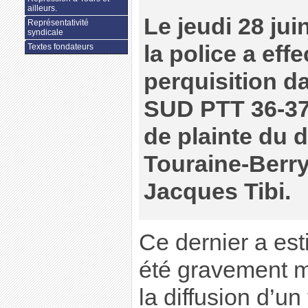
ailleurs.
Le jeudi 28 jui
Représentativité
syndicale
la police a eff
Textes fondateurs
perquisition d
SUD PTT 36-37,
de plainte du 
Touraine-Berry 
Jacques Tibi.
Ce dernier a es
été gravement m
la diffusion d’un 