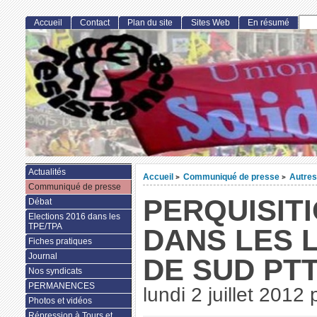
Accueil
Contact
Plan du site
Sites Web
En résumé
Actualités
Accueil
Communiqué de presse
Autres
>
>
Communiqué de presse
PERQUISIT
Débat
Elections 2016 dans les
TPE/TPA
DANS LES 
Fiches pratiques
Journal
DE SUD PTT
Nos syndicats
PERMANENCES
lundi 2 juillet 2012
Photos et vidéos
Répression à Tours et